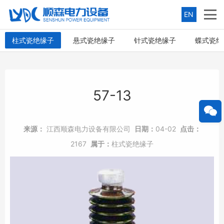
EN
柱式瓷绝缘子
悬式瓷绝缘子
针式瓷绝缘子
蝶式瓷绝
57-13
来源：
江西顺森电力设备有限公司
日期：
04-02
点击：
2167
属于：
柱式瓷绝缘子